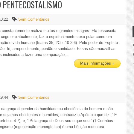
O PENTECOSTALISMO
10:22
Sem Comentários
 constantemente realiza muitos e grandes milagres. Ela ressuscita
o cego espiritualmente; faz o espiritualmente coxo pular como um
ração e vida humano (Isaías 35; 2Co. 10:3-6). Pelo poder do Espírito
ção: fé, arrependimento, perdão e santidade. Essas são maravilhas
 inclinados a fazer uma comparação,...
Mais informações »
19:44
Sem Comentários
a da graça depender da humildade ou obediência do homem e não
 sejamos obedientes e humildes, contradiz o Apóstolo que diz, “ E
ríntios 4:7), e, “ Pela graça de Deus sou o que sou ” (1 Coríntios
nergismo (regeneração monergística) é uma bênção redentora