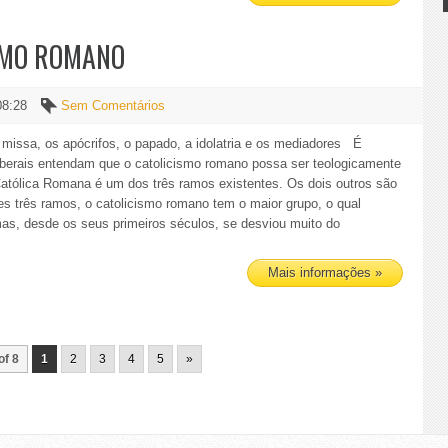
SMO ROMANO
08:28
Sem Comentários
a missa, os apócrifos, o papado, a idolatria e os mediadores É
liberais entendam que o catolicismo romano possa ser teologicamente
 Católica Romana é um dos três ramos existentes. Os dois outros são
es três ramos, o catolicismo romano tem o maior grupo, o qual
mas, desde os seus primeiros séculos, se desviou muito do
Mais informações »
of 8
1
2
3
4
5
»